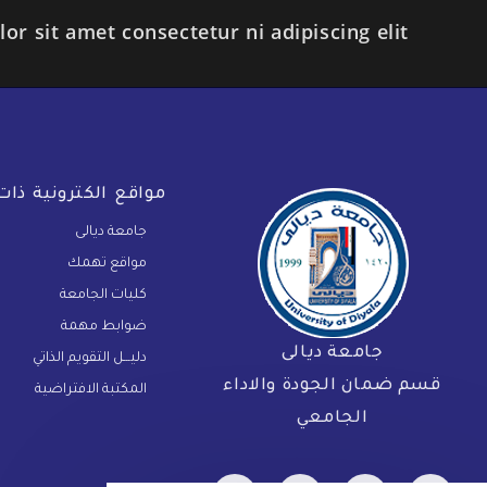
r sit amet consectetur ni adipiscing elit.
مواقع الكترونية ذا
جامعة ديالى
مواقع تهمك
كليات الجامعة
ضوابط مهمة
جامعة ديالى
دليـــل التقويم الذاتي
قسم ضمان الجودة والاداء
المكتبة الافتراضية
الجامعي